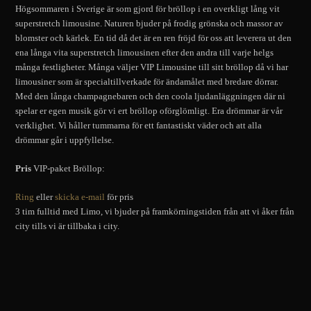
Högsommaren i Sverige är som gjord för bröllop i en overkligt lång vit
superstretch limousine. Naturen bjuder på frodig grönska och massor av
blomster och kärlek. En tid då det är en ren fröjd för oss att leverera ut den
ena långa vita superstretch limousinen efter den andra till varje helgs
många festligheter. Många väljer VIP Limousine till sitt bröllop då vi har
limousiner som är specialtillverkade för ändamålet med bredare dörrar.
Med den långa champagnebaren och den coola ljudanläggningen där ni
spelar er egen musik gör vi ert bröllop oförglömligt. Era drömmar är vår
verklighet. Vi håller tummarna för ett fantastiskt väder och att alla
drömmar går i uppfyllelse.
Pris
VIP-paket Bröllop:
Ring
eller
skicka e-mail
för pris
3 tim fulltid med Limo, vi bjuder på framkörningstiden från att vi åker från
city tills vi är tillbaka i city.