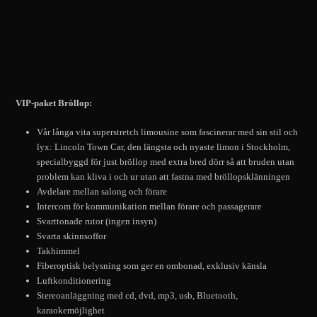
VIP-paket Bröllop:
Vår långa vita superstretch limousine som fascinerar med sin stil och
lyx: Lincoln Town Car, den längsta och nyaste limon i Stockholm,
specialbyggd för just bröllop med extra bred dörr så att bruden utan
problem kan kliva i och ur utan att fastna med bröllopsklänningen
Avdelare mellan salong och förare
Intercom för kommunikation mellan förare och passagerare
Svarttonade rutor (ingen insyn)
Svarta skinnsoffor
Takhimmel
Fiberoptisk belysning som ger en ombonad, exklusiv känsla
Luftkonditionering
Stereoanläggning med cd, dvd, mp3, usb, Bluetooth,
karaokemöjlighet